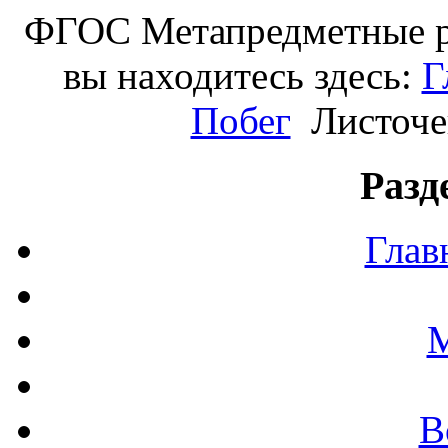
ФГОС Метапредметные ре
вы находитесь здесь:
Г
Побег
Листочек
Разд
Глав
М
В