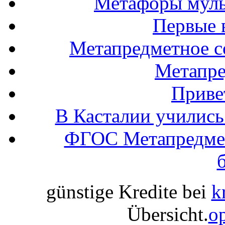
Метафоры муль
Первые 
Метапредметное с
Метапр
Привет
В Касталии учились
ФГОС Метапредмет
günstige Kredite bei
k
Übersicht.
op