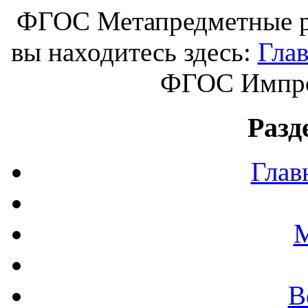
ФГОС Метапредметные ре
вы находитесь здесь:
Гла
ФГОС Импро
Разд
Глав
М
В