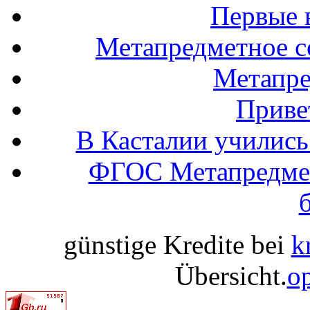
Первые 
Метапредметное с
Метапр
Привет
В Касталии учились
ФГОС Метапредмет
günstige Kredite bei
k
Übersicht.
op